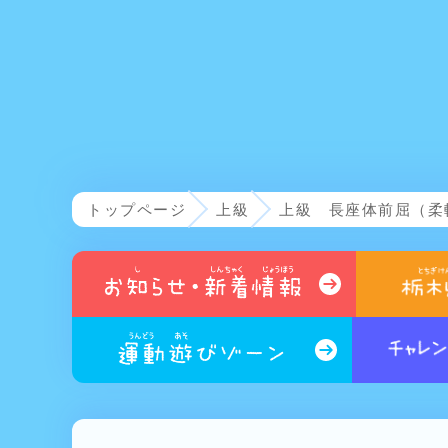
トップページ
上級
上級 長座体前屈（柔